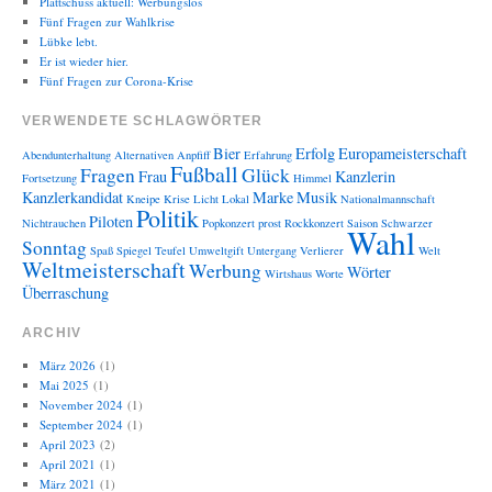
Plattschuss aktuell: Werbungslos
Fünf Fragen zur Wahlkrise
Lübke lebt.
Er ist wieder hier.
Fünf Fragen zur Corona-Krise
VERWENDETE SCHLAGWÖRTER
Bier
Erfolg
Europameisterschaft
Abendunterhaltung
Alternativen
Anpfiff
Erfahrung
Fußball
Fragen
Glück
Frau
Kanzlerin
Fortsetzung
Himmel
Kanzlerkandidat
Marke
Musik
Kneipe
Krise
Licht
Lokal
Nationalmannschaft
Politik
Piloten
Nichtrauchen
Popkonzert
prost
Rockkonzert
Saison
Schwarzer
Wahl
Sonntag
Spaß
Spiegel
Teufel
Umweltgift
Untergang
Verlierer
Welt
Weltmeisterschaft
Werbung
Wörter
Wirtshaus
Worte
Überraschung
ARCHIV
März 2026
(1)
Mai 2025
(1)
November 2024
(1)
September 2024
(1)
April 2023
(2)
April 2021
(1)
März 2021
(1)