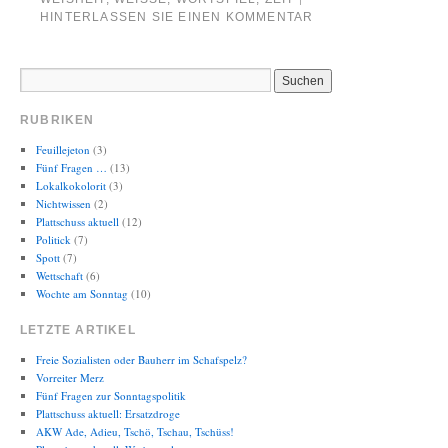
HINTERLASSEN SIE EINEN KOMMENTAR
RUBRIKEN
Feuillejeton
(3)
Fünf Fragen …
(13)
Lokalkokolorit
(3)
Nichtwissen
(2)
Plattschuss aktuell
(12)
Politick
(7)
Spott
(7)
Wettschaft
(6)
Wochte am Sonntag
(10)
LETZTE ARTIKEL
Freie Sozialisten oder Bauherr im Schafspelz?
Vorreiter Merz
Fünf Fragen zur Sonntagspolitik
Plattschuss aktuell: Ersatzdroge
AKW Ade, Adieu, Tschö, Tschau, Tschüss!