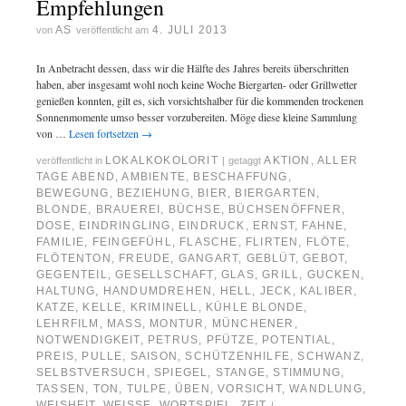
Empfehlungen
AS
4. JULI 2013
von
veröffentlicht am
In Anbetracht dessen, dass wir die Hälfte des Jahres bereits überschritten
haben, aber insgesamt wohl noch keine Woche Biergarten- oder Grillwetter
genießen konnten, gilt es, sich vorsichtshalber für die kommenden trockenen
Sonnenmomente umso besser vorzubereiten. Möge diese kleine Sammlung
von …
Lesen fortsetzen
→
LOKALKOKOLORIT
AKTION
,
ALLER
veröffentlicht in
|
getaggt
TAGE ABEND
,
AMBIENTE
,
BESCHAFFUNG
,
BEWEGUNG
,
BEZIEHUNG
,
BIER
,
BIERGARTEN
,
BLONDE
,
BRAUEREI
,
BÜCHSE
,
BÜCHSENÖFFNER
,
DOSE
,
EINDRINGLING
,
EINDRUCK
,
ERNST
,
FAHNE
,
FAMILIE
,
FEINGEFÜHL
,
FLASCHE
,
FLIRTEN
,
FLÖTE
,
FLÖTENTON
,
FREUDE
,
GANGART
,
GEBLÜT
,
GEBOT
,
GEGENTEIL
,
GESELLSCHAFT
,
GLAS
,
GRILL
,
GUCKEN
,
HALTUNG
,
HANDUMDREHEN
,
HELL
,
JECK
,
KALIBER
,
KATZE
,
KELLE
,
KRIMINELL
,
KÜHLE BLONDE
,
LEHRFILM
,
MASS
,
MONTUR
,
MÜNCHENER
,
NOTWENDIGKEIT
,
PETRUS
,
PFÜTZE
,
POTENTIAL
,
PREIS
,
PULLE
,
SAISON
,
SCHÜTZENHILFE
,
SCHWANZ
,
SELBSTVERSUCH
,
SPIEGEL
,
STANGE
,
STIMMUNG
,
TASSEN
,
TON
,
TULPE
,
ÜBEN
,
VORSICHT
,
WANDLUNG
,
WEISHEIT
,
WEISSE
,
WORTSPIEL
,
ZEIT
|