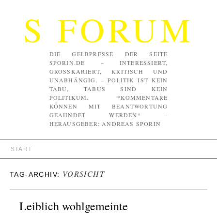
S FORUM
DIE GELBPRESSE DER SEITE
SPORIN.DE – INTERESSIERT,
GROSSKARIERT, KRITISCH UND U
NABHÄNGIG. – POLITIK IST KEIN T
ABU, TABUS SIND KEIN P
OLITIKUM. *KOMMENTARE K
ÖNNEN MIT BEANTWORTUNG G
EAHNDET WERDEN* – H
ERAUSGEBER: ANDREAS SPORIN
START
VORSICHT
TAG-ARCHIV:
Leiblich wohlgemeinte