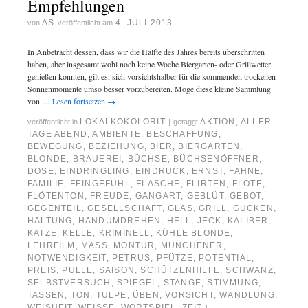
Empfehlungen
AS
4. JULI 2013
von
veröffentlicht am
In Anbetracht dessen, dass wir die Hälfte des Jahres bereits überschritten
haben, aber insgesamt wohl noch keine Woche Biergarten- oder Grillwetter
genießen konnten, gilt es, sich vorsichtshalber für die kommenden trockenen
Sonnenmomente umso besser vorzubereiten. Möge diese kleine Sammlung
von …
Lesen fortsetzen
→
LOKALKOKOLORIT
AKTION
,
ALLER
veröffentlicht in
|
getaggt
TAGE ABEND
,
AMBIENTE
,
BESCHAFFUNG
,
BEWEGUNG
,
BEZIEHUNG
,
BIER
,
BIERGARTEN
,
BLONDE
,
BRAUEREI
,
BÜCHSE
,
BÜCHSENÖFFNER
,
DOSE
,
EINDRINGLING
,
EINDRUCK
,
ERNST
,
FAHNE
,
FAMILIE
,
FEINGEFÜHL
,
FLASCHE
,
FLIRTEN
,
FLÖTE
,
FLÖTENTON
,
FREUDE
,
GANGART
,
GEBLÜT
,
GEBOT
,
GEGENTEIL
,
GESELLSCHAFT
,
GLAS
,
GRILL
,
GUCKEN
,
HALTUNG
,
HANDUMDREHEN
,
HELL
,
JECK
,
KALIBER
,
KATZE
,
KELLE
,
KRIMINELL
,
KÜHLE BLONDE
,
LEHRFILM
,
MASS
,
MONTUR
,
MÜNCHENER
,
NOTWENDIGKEIT
,
PETRUS
,
PFÜTZE
,
POTENTIAL
,
PREIS
,
PULLE
,
SAISON
,
SCHÜTZENHILFE
,
SCHWANZ
,
SELBSTVERSUCH
,
SPIEGEL
,
STANGE
,
STIMMUNG
,
TASSEN
,
TON
,
TULPE
,
ÜBEN
,
VORSICHT
,
WANDLUNG
,
WEISHEIT
,
WEISSE
,
WORTSPIEL
,
ZEIT
|