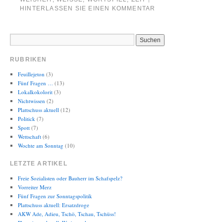
HINTERLASSEN SIE EINEN KOMMENTAR
RUBRIKEN
Feuillejeton
(3)
Fünf Fragen …
(13)
Lokalkokolorit
(3)
Nichtwissen
(2)
Plattschuss aktuell
(12)
Politick
(7)
Spott
(7)
Wettschaft
(6)
Wochte am Sonntag
(10)
LETZTE ARTIKEL
Freie Sozialisten oder Bauherr im Schafspelz?
Vorreiter Merz
Fünf Fragen zur Sonntagspolitik
Plattschuss aktuell: Ersatzdroge
AKW Ade, Adieu, Tschö, Tschau, Tschüss!