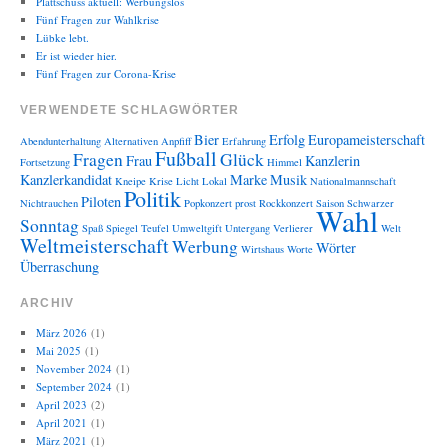
Plattschuss aktuell: Werbungslos
Fünf Fragen zur Wahlkrise
Lübke lebt.
Er ist wieder hier.
Fünf Fragen zur Corona-Krise
VERWENDETE SCHLAGWÖRTER
Bier
Erfolg
Europameisterschaft
Abendunterhaltung
Alternativen
Anpfiff
Erfahrung
Fußball
Fragen
Glück
Frau
Kanzlerin
Fortsetzung
Himmel
Kanzlerkandidat
Marke
Musik
Kneipe
Krise
Licht
Lokal
Nationalmannschaft
Politik
Piloten
Nichtrauchen
Popkonzert
prost
Rockkonzert
Saison
Schwarzer
Wahl
Sonntag
Spaß
Spiegel
Teufel
Umweltgift
Untergang
Verlierer
Welt
Weltmeisterschaft
Werbung
Wörter
Wirtshaus
Worte
Überraschung
ARCHIV
März 2026
(1)
Mai 2025
(1)
November 2024
(1)
September 2024
(1)
April 2023
(2)
April 2021
(1)
März 2021
(1)