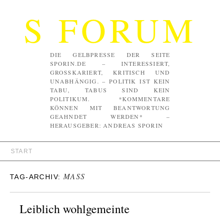
S FORUM
DIE GELBPRESSE DER SEITE
SPORIN.DE – INTERESSIERT,
GROSSKARIERT, KRITISCH UND U
NABHÄNGIG. – POLITIK IST KEIN T
ABU, TABUS SIND KEIN P
OLITIKUM. *KOMMENTARE K
ÖNNEN MIT BEANTWORTUNG G
EAHNDET WERDEN* – H
ERAUSGEBER: ANDREAS SPORIN
START
MASS
TAG-ARCHIV:
Leiblich wohlgemeinte