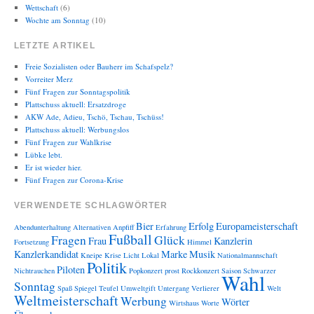
Wettschaft
(6)
Wochte am Sonntag
(10)
LETZTE ARTIKEL
Freie Sozialisten oder Bauherr im Schafspelz?
Vorreiter Merz
Fünf Fragen zur Sonntagspolitik
Plattschuss aktuell: Ersatzdroge
AKW Ade, Adieu, Tschö, Tschau, Tschüss!
Plattschuss aktuell: Werbungslos
Fünf Fragen zur Wahlkrise
Lübke lebt.
Er ist wieder hier.
Fünf Fragen zur Corona-Krise
VERWENDETE SCHLAGWÖRTER
Bier
Erfolg
Europameisterschaft
Abendunterhaltung
Alternativen
Anpfiff
Erfahrung
Fußball
Fragen
Glück
Frau
Kanzlerin
Fortsetzung
Himmel
Kanzlerkandidat
Marke
Musik
Kneipe
Krise
Licht
Lokal
Nationalmannschaft
Politik
Piloten
Nichtrauchen
Popkonzert
prost
Rockkonzert
Saison
Schwarzer
Wahl
Sonntag
Spaß
Spiegel
Teufel
Umweltgift
Untergang
Verlierer
Welt
Weltmeisterschaft
Werbung
Wörter
Wirtshaus
Worte