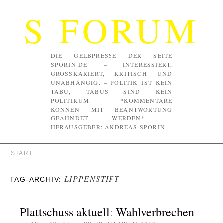
S FORUM
DIE GELBPRESSE DER SEITE
SPORIN.DE – INTERESSIERT,
GROSSKARIERT, KRITISCH UND U
NABHÄNGIG. – POLITIK IST KEIN T
ABU, TABUS SIND KEIN P
OLITIKUM. *KOMMENTARE K
ÖNNEN MIT BEANTWORTUNG G
EAHNDET WERDEN* – H
ERAUSGEBER: ANDREAS SPORIN
START
LIPPENSTIFT
TAG-ARCHIV:
Plattschuss aktuell: Wahlverbrechen