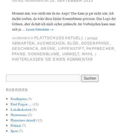
AS
20. SEPTEMBER 2013
von
veröffentlicht am
Moment mal, was sticht mir da ins Auge? Das kann ja gar nicht sein. Ich
dachte soeben, da wäre diese kleine Sonnenblume gewesen. Das Logo der
Grünen, aber da hab ich mich sicher getäuscht. Im Vorbeigehen kann man
sich ja …
Lesen fortsetzen
→
PLATTSCHUSS AKTUELL
veröffentlicht in
|
getaggt
ABWARTEN
,
AUSWEICHEN
,
BLÖD
,
DOSENPFAND
,
GESCHMACK
,
GRÜNE
,
LIPPENSTIFT
,
PAPPBECHER
,
PFAND
,
SONNENBLUME
,
UMWELT
,
WAHL
|
HINTERLASSEN SIE EINEN KOMMENTAR
RUBRIKEN
Feuillejeton
(3)
Fünf Fragen …
(13)
Lokalkokolorit
(3)
Nichtwissen
(2)
Plattschuss aktuell
(12)
Politick
(7)
Spott
(7)