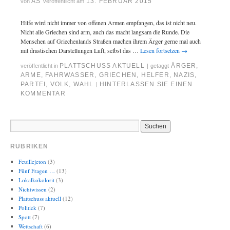
AS
13. FEBRUAR 2015
von
veröffentlicht am
Hilfe wird nicht immer von offenen Armen empfangen, das ist nicht neu.
Nicht alle Griechen sind arm, auch das macht langsam die Runde. Die
Menschen auf Griechenlands Straßen machen ihrem Ärger gerne mal auch
mit drastischen Darstellungen Luft, selbst das …
Lesen fortsetzen
→
PLATTSCHUSS AKTUELL
ÄRGER
,
veröffentlicht in
|
getaggt
ARME
,
FAHRWASSER
,
GRIECHEN
,
HELFER
,
NAZIS
,
PARTEI
,
VOLK
,
WAHL
HINTERLASSEN SIE EINEN
|
KOMMENTAR
RUBRIKEN
Feuillejeton
(3)
Fünf Fragen …
(13)
Lokalkokolorit
(3)
Nichtwissen
(2)
Plattschuss aktuell
(12)
Politick
(7)
Spott
(7)
Wettschaft
(6)