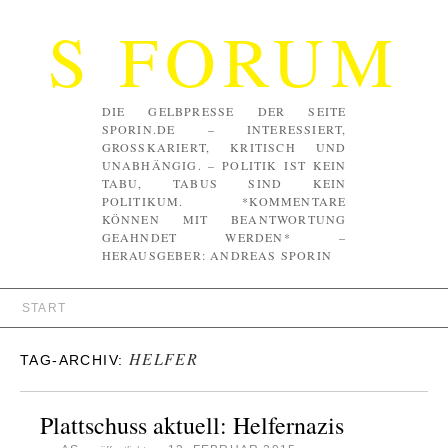
S FORUM
DIE GELBPRESSE DER SEITE
SPORIN.DE – INTERESSIERT,
GROSSKARIERT, KRITISCH UND U
NABHÄNGIG. – POLITIK IST KEIN T
ABU, TABUS SIND KEIN P
OLITIKUM. *KOMMENTARE K
ÖNNEN MIT BEANTWORTUNG G
EAHNDET WERDEN* – H
ERAUSGEBER: ANDREAS SPORIN
START
HELFER
TAG-ARCHIV:
Plattschuss aktuell: Helfernazis