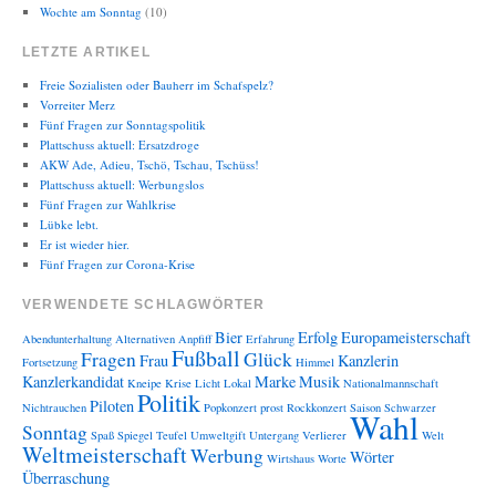
Wochte am Sonntag
(10)
LETZTE ARTIKEL
Freie Sozialisten oder Bauherr im Schafspelz?
Vorreiter Merz
Fünf Fragen zur Sonntagspolitik
Plattschuss aktuell: Ersatzdroge
AKW Ade, Adieu, Tschö, Tschau, Tschüss!
Plattschuss aktuell: Werbungslos
Fünf Fragen zur Wahlkrise
Lübke lebt.
Er ist wieder hier.
Fünf Fragen zur Corona-Krise
VERWENDETE SCHLAGWÖRTER
Bier
Erfolg
Europameisterschaft
Abendunterhaltung
Alternativen
Anpfiff
Erfahrung
Fußball
Fragen
Glück
Frau
Kanzlerin
Fortsetzung
Himmel
Kanzlerkandidat
Marke
Musik
Kneipe
Krise
Licht
Lokal
Nationalmannschaft
Politik
Piloten
Nichtrauchen
Popkonzert
prost
Rockkonzert
Saison
Schwarzer
Wahl
Sonntag
Spaß
Spiegel
Teufel
Umweltgift
Untergang
Verlierer
Welt
Weltmeisterschaft
Werbung
Wörter
Wirtshaus
Worte
Überraschung