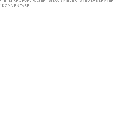
RTE
,
MIKROFON
,
RASEN
,
SIEG
,
SPIELER
,
STEUERBERATER
,
7 KOMMENTARE