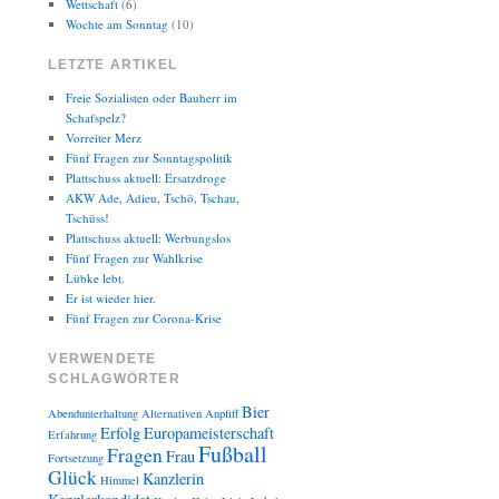
Wettschaft
(6)
Wochte am Sonntag
(10)
LETZTE ARTIKEL
Freie Sozialisten oder Bauherr im
Schafspelz?
Vorreiter Merz
Fünf Fragen zur Sonntagspolitik
Plattschuss aktuell: Ersatzdroge
AKW Ade, Adieu, Tschö, Tschau,
Tschüss!
Plattschuss aktuell: Werbungslos
Fünf Fragen zur Wahlkrise
Lübke lebt.
Er ist wieder hier.
Fünf Fragen zur Corona-Krise
VERWENDETE
SCHLAGWÖRTER
Bier
Abendunterhaltung
Alternativen
Anpfiff
Erfolg
Europameisterschaft
Erfahrung
Fußball
Fragen
Frau
Fortsetzung
Glück
Kanzlerin
Himmel