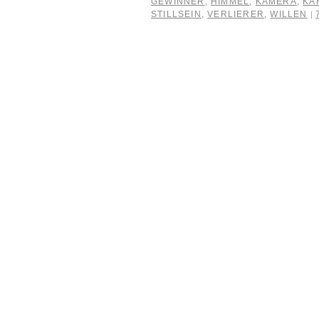
GEWINNER
,
HIMMEL
,
KAMERA
,
KA
STILLSEIN
,
VERLIERER
,
WILLEN
|