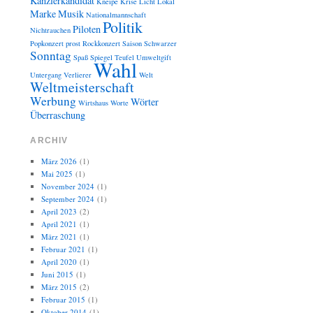
Kanzlerkandidat
Kneipe
Krise
Licht
Lokal
Marke
Musik
Nationalmannschaft
Politik
Piloten
Nichtrauchen
Popkonzert
prost
Rockkonzert
Saison
Schwarzer
Sonntag
Spaß
Spiegel
Teufel
Umweltgift
Wahl
Untergang
Verlierer
Welt
Weltmeisterschaft
Werbung
Wörter
Wirtshaus
Worte
Überraschung
ARCHIV
März 2026
(1)
Mai 2025
(1)
November 2024
(1)
September 2024
(1)
April 2023
(2)
April 2021
(1)
März 2021
(1)
Februar 2021
(1)
April 2020
(1)
Juni 2015
(1)
März 2015
(2)
Februar 2015
(1)
Oktober 2014
(1)