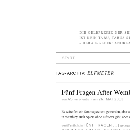
DIE GELBPRESSE DER SEI
ST KEIN TABU, TABUS 
HERAUSGEBER: ANDREAS
START
ELFMETER
TAG-ARCHIV:
Fünf Fragen After Wem
AS
26. MAI 2013
von
veröffentlicht am
Es wäre fast ein Sonntagswocht geworden, aber am
in Wembley auch Spiele ohne Elfmeter gibt, aber 
FÜNF FRAGEN ...
veröffentlicht in
|
getagg