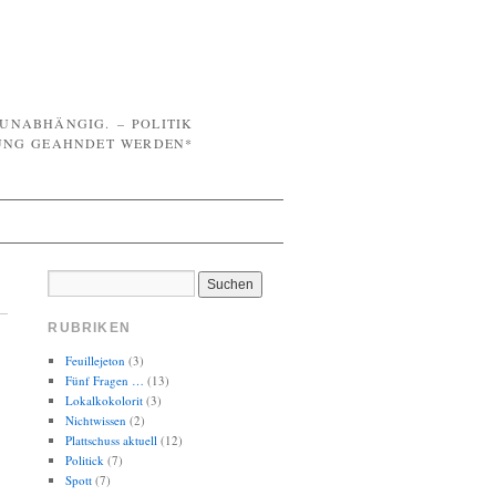
UNABHÄNGIG. – POLITIK I
NG GEAHNDET WERDEN* –
RUBRIKEN
Feuillejeton
(3)
Fünf Fragen …
(13)
Lokalkokolorit
(3)
Nichtwissen
(2)
Plattschuss aktuell
(12)
Politick
(7)
Spott
(7)