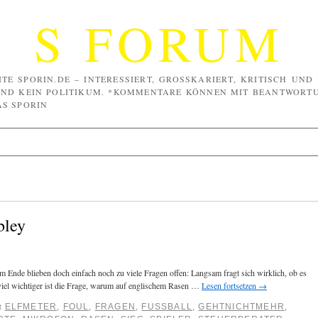
S FORUM
TE SPORIN.DE – INTERESSIERT, GROSSKARIERT, KRITISCH UND 
SIND KEIN POLITIKUM. *KOMMENTARE KÖNNEN MIT BEANTWORTU
 SPORIN
bley
 Ende blieben doch einfach noch zu viele Fragen offen: Langsam fragt sich wirklich, ob es
viel wichtiger ist die Frage, warum auf englischem Rasen …
Lesen fortsetzen
→
ELFMETER
,
FOUL
,
FRAGEN
,
FUSSBALL
,
GEHTNICHTMEHR
,
t